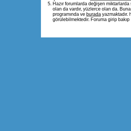
Hazır forumlarda değişen miktarlarda
olan da vardır, yüzlerce olan da. Buna 
programında ve
burada
yazmaktadır. ha
görülebilmektedir. Foruma girip bakıp s